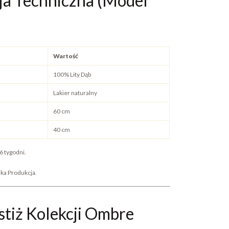
ja Techniczna (Model
Wartość
100% Lity Dąb
Lakier naturalny
60 cm
40 cm
6 tygodni.
ka Produkcja.
stiż Kolekcji Ombre