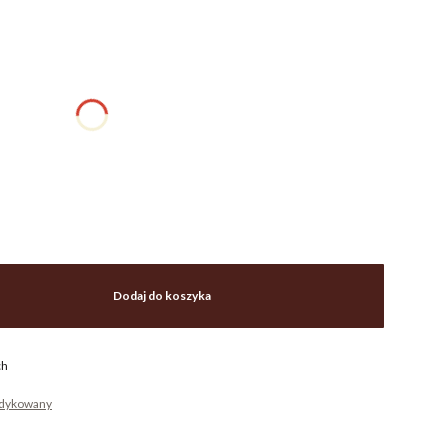
eną
Dodaj do koszyka
ch
edykowany