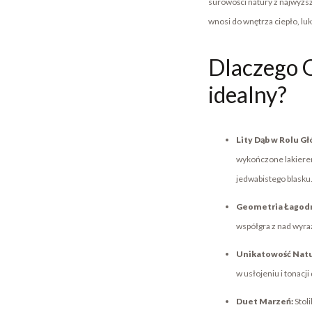
surowości natury z najwyższą
wnosi do wnętrza ciepło, luk
Dlaczego 
idealny?
Lity Dąb w Rolu G
wykończone lakierem
jedwabistego blasku
Geometria Łagodn
współgra z nad wyra
Unikatowość Natu
w usłojeniu i tonacj
Duet Marzeń:
Stol