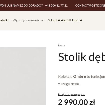
OŃ LUB NAPISZ DO DORADCY · +48 506 81 77 21
CONTACT@GETICON
odatki
Wypożycz wzornik
STREFA ARCHITEKTA
Icone
Stolik d
Kolekcja
Ombre
to funkcjon
z litego dębu.
Przejdź do pełnego opisu
Cena
2 990,00 zł