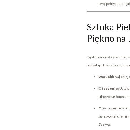
swój pełny potencja
Sztuka Pie
Piękno na 
Dąb to materiał żywy i higro
pamiętaj o kilku złotych zas
Warunki:
Najlepiej 
Otoczenie:
Ustaw m
silnego nasłoneczni
Czyszczenie:
Kurz 
agresywnej chemii i
Drewno
.