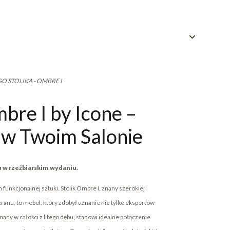
 STOLIKA - OMBRE I
mbre I by Icone –
w Twoim Salonie
u w rzeźbiarskim wydaniu.
 funkcjonalnej sztuki. Stolik Ombre I, znany szerokiej
kranu, to mebel, który zdobył uznanie nie tylko ekspertów
nany w całości z litego dębu, stanowi idealne połączenie