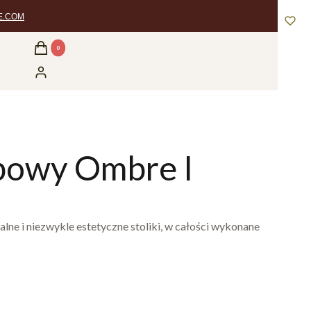
E.COM
Produkty w koszyku: 0. Zobacz szczegóły
Koszyk
Zaloguj się
ębowy Ombre I
alne i niezwykle estetyczne stoliki, w całości wykonane