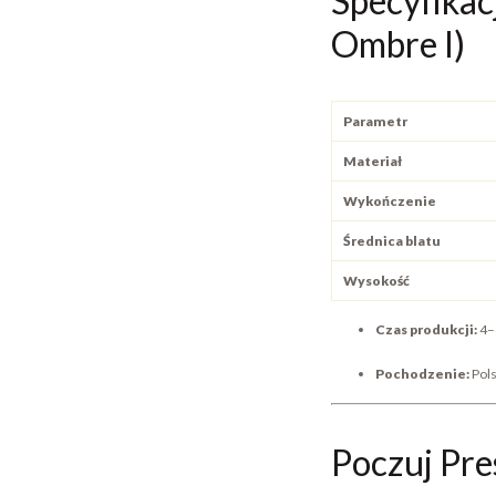
Specyfikac
Ombre I)
Parametr
Materiał
Wykończenie
Średnica blatu
Wysokość
Czas produkcji:
4–
Pochodzenie:
Pols
Poczuj Pre