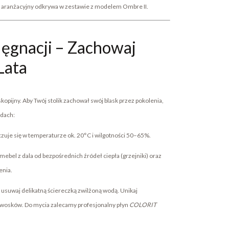
ł aranżacyjny odkrywa w zestawie z modelem Ombre II.
lęgnacji – Zachowaj
Lata
skopijny. Aby Twój stolik zachował swój blask przez pokolenia,
adach:
czuje się w temperaturze ok. 20°C i wilgotności 50–65%.
ebel z dala od bezpośrednich źródeł ciepła (grzejniki) oraz
enia.
usuwaj delikatną ściereczką zwilżoną wodą. Unikaj
 wosków. Do mycia zalecamy profesjonalny płyn
COLORIT