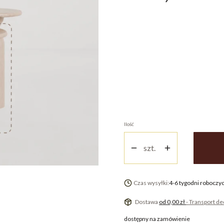
Wariant produktu
Poszczególne warianty mogą różnić się c
Kolor
*
Wybierz
Ilość
szt.
Czas wysyłki:
4-6 tygodni roboczy
Dostawa
od 0,00 zł
- Transport d
dostępny na zamówienie