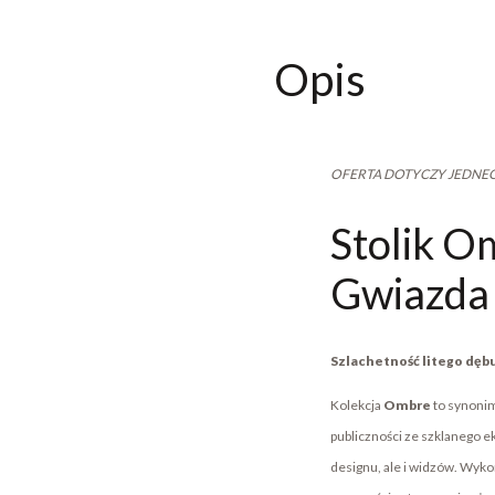
Opis
OFERTA DOTYCZY JEDNEGO
Stolik O
Gwiazda 
Szlachetność litego dęb
Kolekcja
Ombre
to synonim
publiczności ze szklanego e
designu, ale i widzów. Wyko