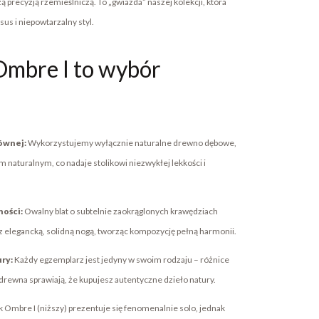
 precyzją rzemieślniczą. To „gwiazda” naszej kolekcji, która
sus i niepowtarzalny styl.
Ombre I to wybór
łównej:
Wykorzystujemy wyłącznie naturalne drewno dębowe,
 naturalnym, co nadaje stolikowi niezwykłej lekkości i
.
ości:
Owalny blat o subtelnie zaokrąglonych krawędziach
z elegancką, solidną nogą, tworząc kompozycję pełną harmonii.
ry:
Każdy egzemplarz jest jedyny w swoim rodzaju – różnice
i drewna sprawiają, że kupujesz autentyczne dzieło natury.
ik Ombre I (niższy) prezentuje się fenomenalnie solo, jednak