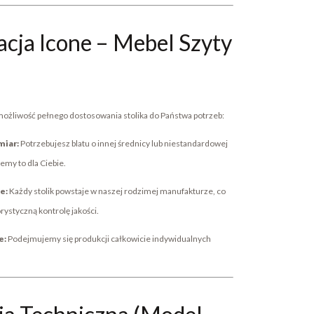
acja Icone – Mebel Szyty
ożliwość pełnego dostosowania stolika do Państwa potrzeb:
miar:
Potrzebujesz blatu o innej średnicy lub niestandardowej
emy to dla Ciebie.
e:
Każdy stolik powstaje w naszej rodzimej manufakturze, co
rystyczną kontrolę jakości.
e:
Podejmujemy się produkcji całkowicie indywidualnych