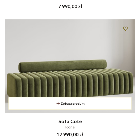
Cena
7 990,00 zł
Zobacz produkt
Sofa Côte
Icone
Cena
17 990,00 zł