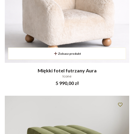
Zobacz produkt
Miękki fotel futrzany Aura
Icone
Cena
5 990,00 zł