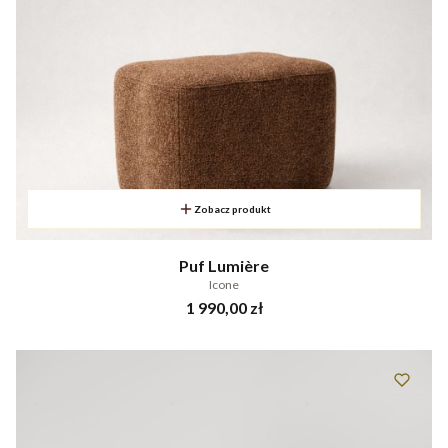
Zobacz produkt
Puf Lumière
Icone
Cena
1 990,00 zł