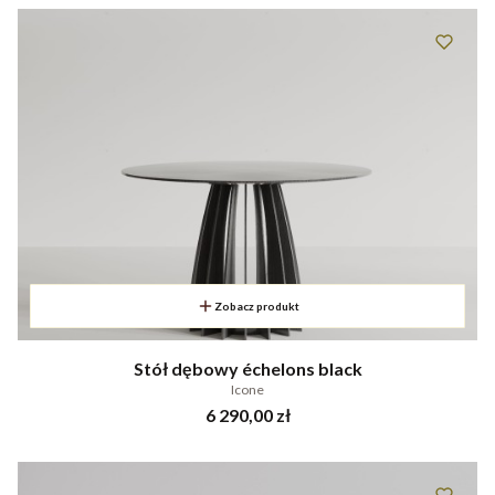
Zobacz produkt
Stół dębowy échelons black
Icone
Cena
6 290,00 zł