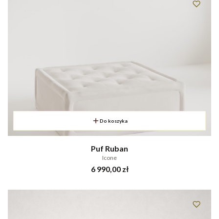
Do koszyka
Puf Ruban
Icone
Cena
6 990,00 zł