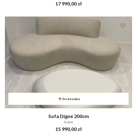
Cena
17 990,00 zł
Do koszyka
Sofa Digne 200cm
Icone
Cena
15 990,00 zł