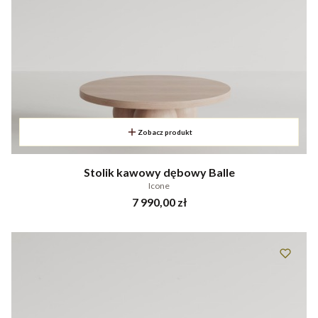
Zobacz produkt
Stolik kawowy dębowy Balle
Icone
Cena
7 990,00 zł