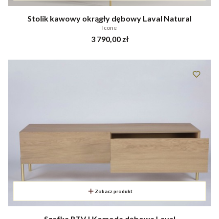
Stolik kawowy okrągły dębowy Laval Natural
Icone
Cena
3 790,00 zł
Zobacz produkt
Szafka RTV | Komoda dębowa Laval