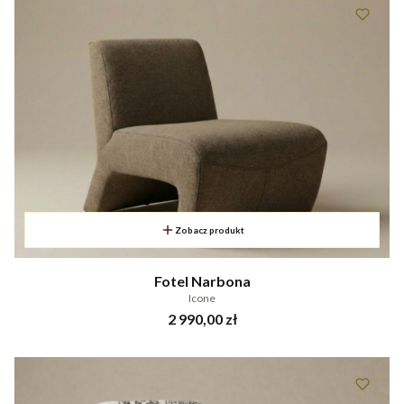
Zobacz produkt
Fotel Narbona
Icone
Cena
2 990,00 zł