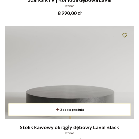
Icone
Cena
8 990,00 zł
Zobacz produkt
Stolik kawowy okrągły dębowy Laval Black
Icone