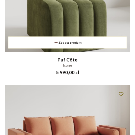
Zobacz produkt
Puf Côte
Icone
Cena
5 990,00 zł