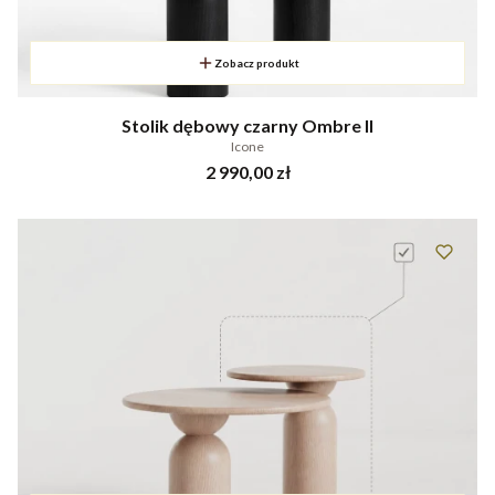
Zobacz produkt
Stolik dębowy czarny Ombre II
Icone
Cena
2 990,00 zł