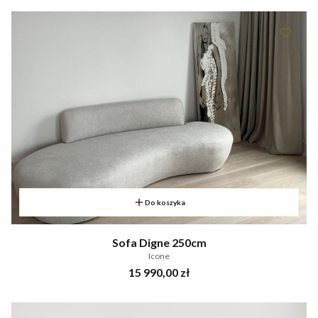
Do koszyka
Sofa Digne 250cm
Icone
Cena
15 990,00 zł