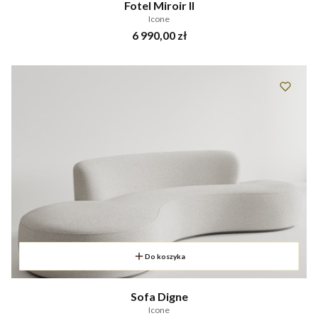
Fotel Miroir II
Icone
Cena
6 990,00 zł
Do koszyka
Sofa Digne
Icone