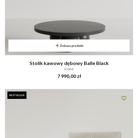
Zobacz produkt
Stolik kawowy dębowy Balle Black
Icone
Cena
7 990,00 zł
BESTSELLER