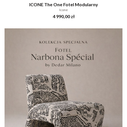
ICONE The One Fotel Modularny
Icone
Cena
4 990,00 zł