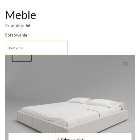
Meble
Produkty:
66
Lista produktów
Sortowanie:
Domyślne
Zobacz produkt