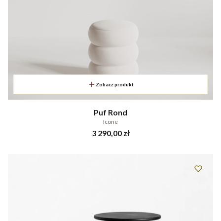
Zobacz produkt
Puf Rond
Icone
Cena
3 290,00 zł