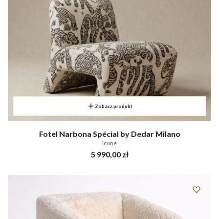
Zobacz produkt
Fotel Narbona Spécial by Dedar Milano
Icone
Cena
5 990,00 zł