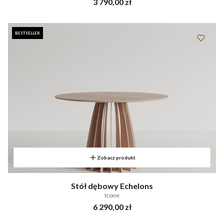
Cena
3 790,00 zł
BESTSELLER
Zobacz produkt
Stół dębowy Echelons
Icone
Cena
6 290,00 zł