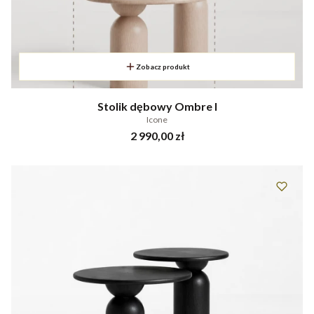
Zobacz produkt
Stolik dębowy Ombre I
Icone
Cena
2 990,00 zł