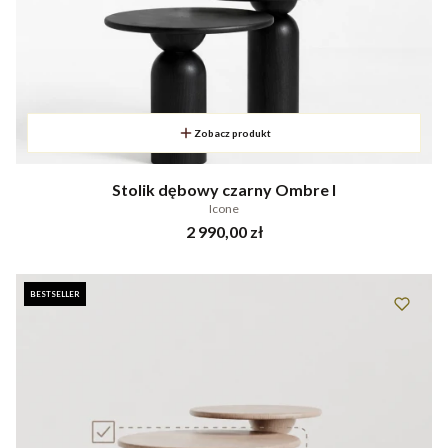
Zobacz produkt
Stolik dębowy czarny Ombre I
Icone
Cena
2 990,00 zł
BESTSELLER