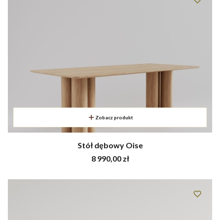
Zobacz produkt
Stół dębowy Oise
Cena
8 990,00 zł