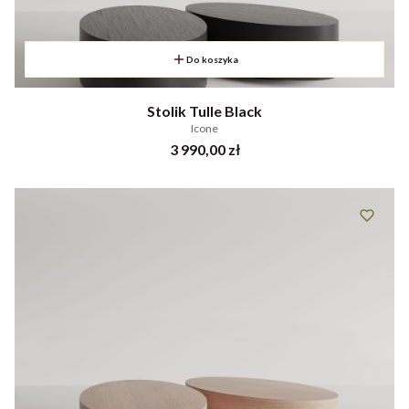
Do koszyka
Stolik Tulle Black
Icone
Cena
3 990,00 zł