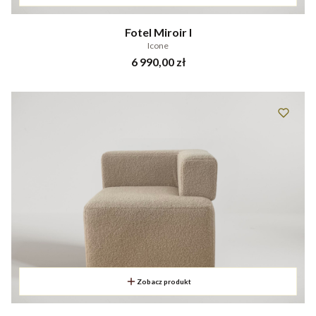
Fotel Miroir I
Icone
Cena
6 990,00 zł
Zobacz produkt