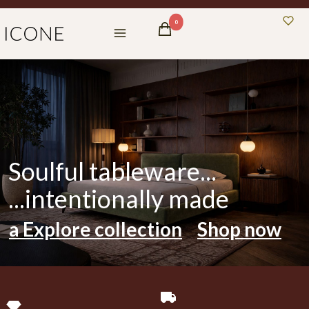
Products in the cart: 0. See details
Cart
Menu
Soulful tableware...
...intentionally made
a Explore collection
Shop now