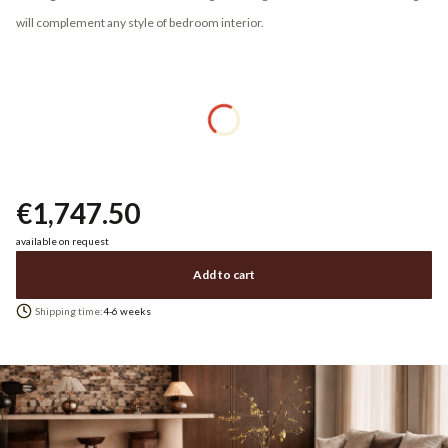
will complement any style of bedroom interior.
Color
*
Show all colors
Mattress size
*
Select
Price
€1,747.50
available on request
Add to cart
Shipping time:
4-6 weeks