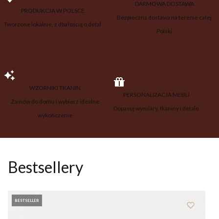
DARMOWA DOSTAWA
PRODUKCJA W POLSCE
Bezpieczna dostawa na terenie całej
Tworzone lokalnie, z dbałością o detal
Polski
WZORNIKI TKANIN
PERSONALIZACJA MEBLI
Zamów do domu i wybierz idealne
Dopasuj wymiary, tkaniny i detale
wykończenie
Bestsellery
BESTSELLER