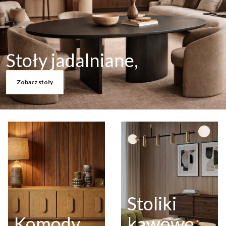
Stoły jadalniane,
Zobacz stoły
Stoliki
Komody
kawowe